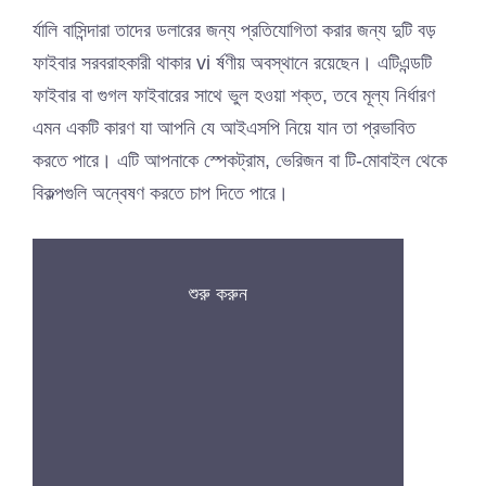
র্যালি বাসিন্দারা তাদের ডলারের জন্য প্রতিযোগিতা করার জন্য দুটি বড়
ফাইবার সরবরাহকারী থাকার vi র্ষণীয় অবস্থানে রয়েছেন। এটিএন্ডটি
ফাইবার বা গুগল ফাইবারের সাথে ভুল হওয়া শক্ত, তবে মূল্য নির্ধারণ
এমন একটি কারণ যা আপনি যে আইএসপি নিয়ে যান তা প্রভাবিত
করতে পারে। এটি আপনাকে স্পেকট্রাম, ভেরিজন বা টি-মোবাইল থেকে
বিকল্পগুলি অন্বেষণ করতে চাপ দিতে পারে।
শুরু করুন