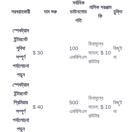
সর্বাধিক
মাসিক সরঞ্জাম
সরবরাহকারী
দাম শুরু
ডাউনলোড
চুক্তি
ফি
গতি
স্পেকট্রাম
ইন্টারনেট
বিনামূল্যে
সুবিধা
100
কিছুই
$ 30
মডেম; $ 10
সম্পূর্ণ
এমবিপিএস
না
রাউটার
পর্যালোচনা
পড়ুন
স্পেকট্রাম
ইন্টারনেট
বিনামূল্যে
প্রিমিয়ার
500
কিছুই
$ 40
মডেম; $ 10
সম্পূর্ণ
এমবিপিএস
না
রাউটার
পর্যালোচনা
পড়ুন