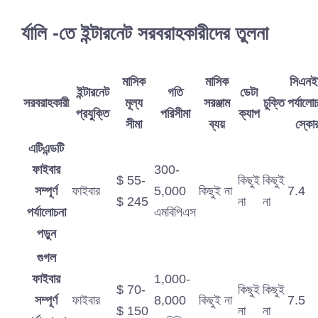
র্যালি -তে ইন্টারনেট সরবরাহকারীদের তুলনা
মাসিক
মাসিক
সিএনই
ইন্টারনেট
গতি
ডেটা
সরবরাহকারী
মূল্য
সরঞ্জাম
চুক্তি
পর্যালো
প্রযুক্তি
পরিসীমা
ক্যাপ
সীমা
ব্যয়
স্কো
এটিএন্ডটি
ফাইবার
300-
$ 55-
কিছুই
কিছুই
সম্পূর্ণ
ফাইবার
5,000
কিছুই না
7.4
$ 245
না
না
পর্যালোচনা
এমবিপিএস
পড়ুন
গুগল
ফাইবার
1,000-
$ 70-
কিছুই
কিছুই
সম্পূর্ণ
ফাইবার
8,000
কিছুই না
7.5
$ 150
না
না