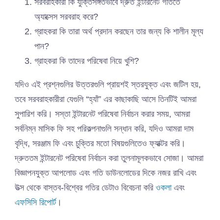
সরবরাহকারী কি যুক্তিসঙ্গতভাবে দ্রুত ইন্টারনেট গতিতে
অ্যাক্সেস সরবরাহ করে?
গ্রাহকরা কি তারা অর্থ প্রদান করছেন তার জন্য কি শালীন মূল্য
পান?
গ্রাহকরা কি তাদের পরিষেবা নিয়ে খুশি?
যদিও এই প্রশ্নগুলির উত্তরগুলি প্রায়শই স্তরযুক্ত এবং জটিল হয়,
তবে সরবরাহকারীরা যেগুলি “হ্যাঁ” এর কাছাকাছি আসে তিনটিই আমরা
সুপারিশ করি। সস্তা ইন্টারনেট পরিষেবা নির্বাচন করার সময়, আমরা
সর্বনিম্ন মাসিক ফি সহ পরিকল্পনাগুলি সন্ধান করি, যদিও আমরা দাম
বৃদ্ধি, সরঞ্জাম ফি এবং চুক্তির মতো বিষয়গুলিতেও ফ্যাক্টর করি।
দ্রুততম ইন্টারনেট পরিষেবা নির্বাচন করা তুলনামূলকভাবে সোজা। আমরা
বিজ্ঞাপনযুক্ত আপলোড এবং গতি ডাউনলোডের দিকে নজর রাখি এবং
উত্স থেকে বাস্তব-বিশ্বের গতির ডেটাও বিবেচনা করি
ওকলা
এবং
এফসিসি রিপোর্ট
।