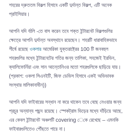
শহরের দ্রুততম বিকল্প হিসাবে একটি দুর্দান্ত বিকল্প, এটি অনেক
প্রাইসিয়ার।
আপনি যদি র্যালি -তে বাস করেন তবে শক্ত ইন্টারনেট বিকল্পগুলির
ক্ষেত্রে আপনি দুর্দান্ত অবস্থানে রয়েছেন। শহরটি ধারাবাহিকভাবে
শীর্ষে রয়েছে
ওকলার
আমেরিকা যুক্তরাষ্ট্রের 100 টি জনবহুল
শহরগুলির মধ্যে ইন্টারনেটের গতির জন্য তালিকা, সহজেই ইরভিন,
ক্যালিফোর্নিয়া এবং সান আন্তোনিওর মতো শহরগুলিকে ছাড়িয়ে যায়।
(প্রকাশ: ওকলা সিএনইটি, জিফ ডেভিস হিসাবে একই অভিভাবক
সংস্থার মালিকানাধীন))
আপনি যদি ফাইবারের সন্ধান না করে থাকেন তবে বেছে নেওয়ার জন্য
প্রচুর অন্যান্য পছন্দ রয়েছে। স্পেকট্রাম ভিড়ের মধ্যে দাঁড়িয়ে আছে,
এর কেবল ইন্টারনেট অঞ্চলটি covering েকে রেখেছে – এমনকি
ফাইবারগুলিতেও পৌঁছতে পারে না।