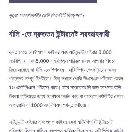
সূত্র: সরবরাহকারীর ডেটা সিএনইটি বিশ্লেষণ।
র্যালি -তে দ্রুততম ইন্টারনেট সরবরাহকারী
দ্রুত যেতে চান? গুগল ফাইবার এবং এটিএন্ডটি ফাইবার 8,000
এমবিপিএস এবং 5,000 এমবিপিএস পরিকল্পনা সহ আপনার পিছনে
ফিরে এসেছে যা র্যালি -তে উপলব্ধ। এটি স্পিড স্পেকট্রামের অন্য
প্রান্তের সম্পূর্ণ বিপরীতে। কিছু স্থানে পোকি ডিএসএল পরিষেবা কেবল
10 এমবিপিএসে পৌঁছতে পারে। তবে সম্ভাবনাগুলি ভাল আপনার র্যালি
ঠিকানা ফাইবারের জন্য যোগ্যতা অর্জন করে বা কমপক্ষে বর্ণালীটির কেবল
অফারগুলি যা 1000 এমবিপিএস পর্যন্ত পৌঁছায়।
এটিএন্ডটি ফাইবার এবং গুগল ফাইবার সেরা মাল্টি-গিগাবিট ইন্টারনেট
পরিকল্পনা হিসাবে র্যালি-র দ্রুততম আইএসপি-র জন্য এটি ডিউক আউট