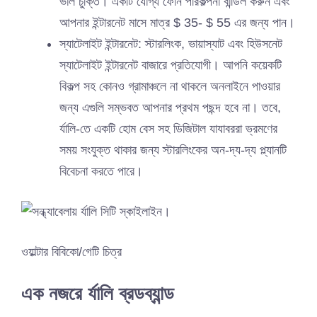
ভাল চুক্তি। একটি যোগ্য ফোন পরিকল্পনা বান্ডিল করুন এবং
আপনার ইন্টারনেট মাসে মাত্র $ 35- $ 55 এর জন্য পান।
স্যাটেলাইট ইন্টারনেট: স্টারলিংক, ভায়াস্যাট এবং হিউসনেট
স্যাটেলাইট ইন্টারনেট বাজারে প্রতিযোগী। আপনি কয়েকটি
বিকল্প সহ কোনও গ্রামাঞ্চলে না থাকলে অনলাইনে পাওয়ার
জন্য এগুলি সম্ভবত আপনার প্রথম পছন্দ হবে না। তবে,
র্যালি-তে একটি হোম বেস সহ ডিজিটাল যাযাবররা ভ্রমণের
সময় সংযুক্ত থাকার জন্য স্টারলিংকের অন-দ্য-দ্য প্ল্যানটি
বিবেচনা করতে পারে।
ওয়াল্টার বিবিকো/গেটি চিত্র
এক নজরে র্যালি ব্রডব্যান্ড