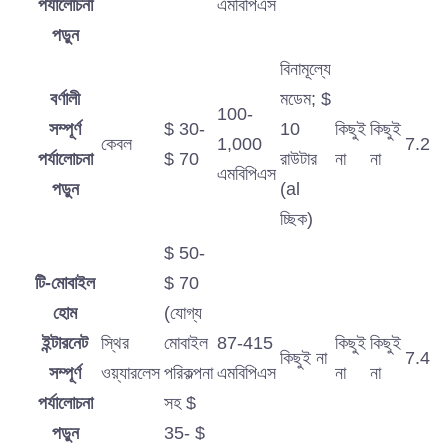
পর্যালোচনা
এমবিপিএস
পড়ুন
বিনামূল্যে
বর্ণালী
মডেম; $
100-
সম্পূর্ণ
$ 30-
10
কিছুই
কিছুই
কেবল
1,000
7.2
পর্যালোচনা
$ 70
রাউটার
না
না
এমবিপিএস
পড়ুন
(al
চ্ছিক)
$ 50-
টি-মোবাইল
$ 70
হোম
(যোগ্য
ইন্টারনেট
স্থির
মোবাইল
87-415
কিছুই
কিছুই
কিছুই না
7.4
সম্পূর্ণ
ওয়্যারলেস
পরিকল্পনা
এমবিপিএস
না
না
পর্যালোচনা
সহ $
পড়ুন
35- $