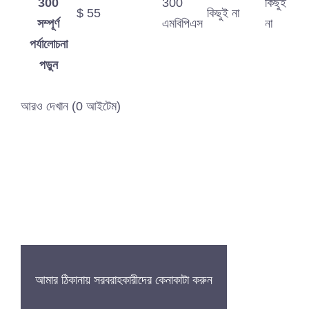
300
300
কিছুই
$ 55
কিছুই না
সম্পূর্ণ
এমবিপিএস
না
পর্যালোচনা
পড়ুন
আরও দেখান (0 আইটেম)
আমার ঠিকানায় সরবরাহকারীদের কেনাকাটা করুন